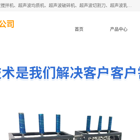
杭州振源超声设备有限公司主营产品：超声波分散机、超声波搅拌机、超声波均质机、超声波破碎机、超声波切割刀、超声波乳化机、超声波提取机、超声波振动棒等设备。秉承诚信经营、品质至上的服务宗旨，与多家企业建立了长期的合作关系。公司坚持以质量赢市场，以服务赢客户，始终以客户利益为中心。
公司
首页
产品中心