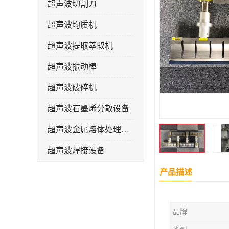
超声波切割刀
超声波均质机
超声波提取萃取机
超声波振动棒
超声波破碎机
超声波石墨烯分散设备
超声波金属熔体处理设备
超声波焊接设备
产品描述
品牌