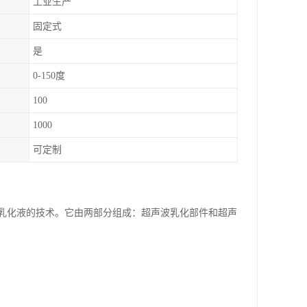
工业生产
固定式
是
0-150度
100
1000
可定制
乳化液的技术。它由两部分组成：超声波乳化部件和超声