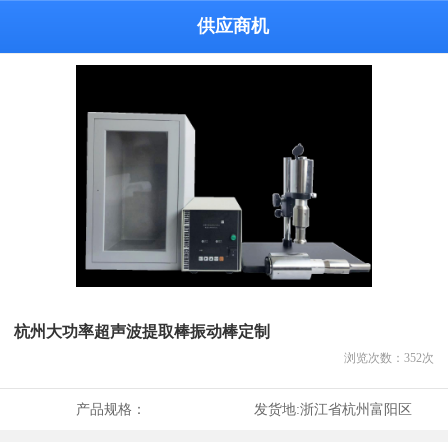
供应商机
杭州大功率超声波提取棒振动棒定制
浏览次数：
352
次
产品规格：
发货地:
浙江省杭州富阳区