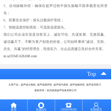
5、自动振幅补偿：确保在超声过程中探头振幅不因承载变化而变
化；
6、双重安全保护：探头过载保护系统；
7、智能温度控制系统：可选装温度探头。
我们公司企业宗旨是信誉至上、诚实守信、共谋发展、互惠双赢、
诚信赢天下。不断为客户创造的价值，公司始终秉承“诚信、互助、
共生、共赢”的经营理念，凭借实力、出众品质建立良好合作关系。
m.sz33345.b2b168.com
Top
主营产品：超声波分散机 超声波搅拌机 超声波均质机 超声波破碎机 超声波切割刀
版权所有：杭州振源超声设备有限公司
首页
在线QQ
15858196182
在线留言