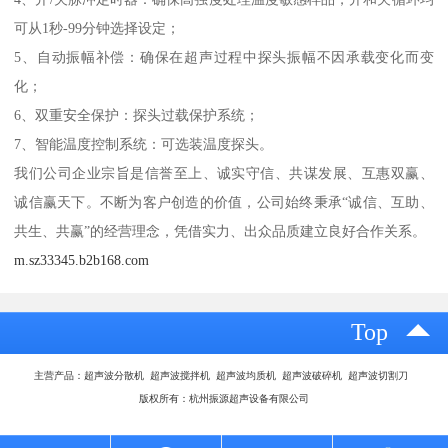
可从1秒-99分钟选择设定；
5、自动振幅补偿：确保在超声过程中探头振幅不因承载变化而变
化；
6、双重安全保护：探头过载保护系统；
7、智能温度控制系统：可选装温度探头。
我们公司企业宗旨是信誉至上、诚实守信、共谋发展、互惠双赢、
诚信赢天下。不断为客户创造的价值，公司始终秉承“诚信、互助、
共生、共赢”的经营理念，凭借实力、出众品质建立良好合作关系。
m.sz33345.b2b168.com
Top
主营产品：超声波分散机 超声波搅拌机 超声波均质机 超声波破碎机 超声波切割刀
版权所有：杭州振源超声设备有限公司