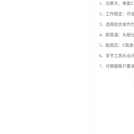
1、功率大，单套Z
2、工作稳定：可
3、选用钛合金作
4、耐高温：头部分
5、耐高压：Z高承受
6、多节工具头设
7、可根据客户要