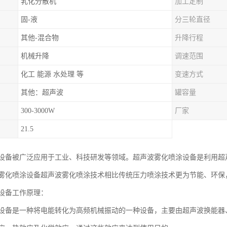
乳化分散机
加工定制
固-液
分三轮直径
其他-混合物
升降行程
机械升降
调速范围
化工 能源 水处理 等
变速方式
其他：超声波
罐容量
300-3000W
厂家
21.5
设备被广泛应用于工业、科技研发等领域。超声波雾化喷涂设备是利用超
雾化喷涂设备超声波雾化喷涂技术相比传统压力喷涂技术更为节能、环保
设备工作原理：
设备是一种将电能转化为高频机械振动的一种设备，主要由超声波换能器