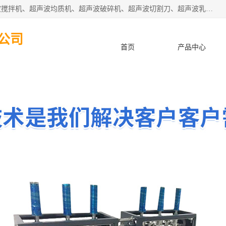
杭州振源超声设备有限公司主营产品：超声波分散机、超声波搅拌机、超声波均质机、超声波破碎机、超声波切割刀、超声波乳化机、超声波提取机、超声波振动棒等设备。秉承诚信经营、品质至上的服务宗旨，与多家企业建立了长期的合作关系。公司坚持以质量赢市场，以服务赢客户，始终以客户利益为中心。
公司
首页
产品中心