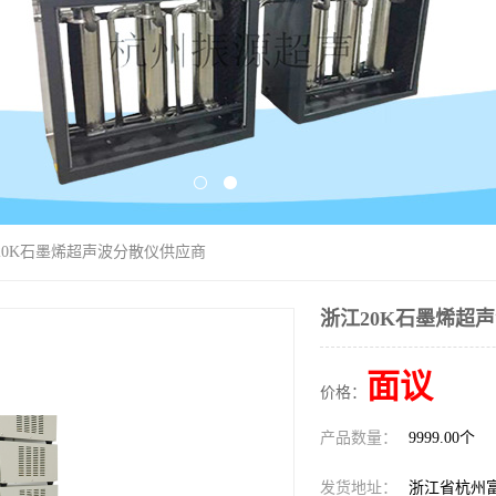
20K石墨烯超声波分散仪供应商
浙江20K石墨烯超
面议
价格：
产品数量：
9999.00个
发货地址：
浙江省杭州