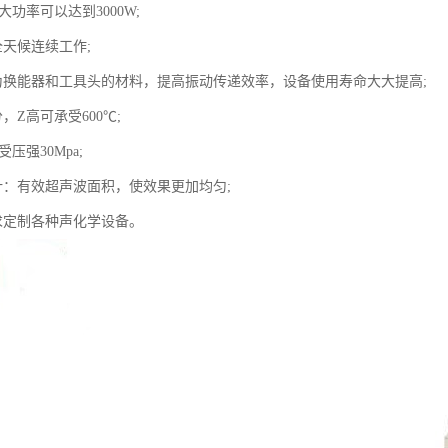
大功率可以达到3000W;
全天候连续工作;
为换能器和工具头的材料，提高振动传递效率，设备使用寿命大大提高;
，Z高可承受600℃;
压强30Mpa;
计：有效超声波面积，使效果更加均匀;
求定制各种声化学设备。