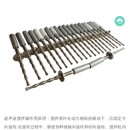
超声波搅拌罐作用原理：搅拌浆叶在动力相组的驱动下，沿固定方
向旋转;在旋转过程中，驱使协料做轴向旋转和径向旋转。搅拌机内