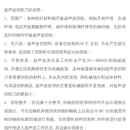
超声波切割刀的优势：
1、范围广：各种纺织材料都可被超声波切割。例如天然纤维、合成
纤维, 包括芳族聚酞胺纤维、碳纤维和玻璃纤维等的梭织物、无纺布
及针织物均可被超声波切割；
2、无污染：超声波切割时, 设备仅加热到50 ℃ 左右, 不会产生烟尘
和臭味, 也排除了切割时出现伤害和起火的危险；
3、可靠性高：超声波发生器工作时会产生20一40KHZ的电磁振
动, 并通过压电陶瓷转变为机械振荡。这种振荡被传输到超声波切割
刀和需要切割的材料上, 并从其内部发热, 再机械地分割这块材料。
与高温切割相反, 超声波使用的主要是机械能而不是热能，对超声波
切割刀的磨损小；
4、切割整齐：切边缘十分整齐, 织物的经纱和纬纱均不会出现移位
或脱出。可在拉幅机和圆筒状织物剖幅机上以高达10 米/ 分的速度对
棉织物和粘胶织物进行剪裁。非热塑性材料切割时,对纤维进行处理
或纤维进入超声波工作区后, 其边缘出现熔合；