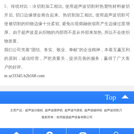
5、传统对比：冷切割加工相比, 使用超声波切割时热塑性材料被切
开后, 切口边缘便会熔合起来。热切割加工相比, 使用超声波切割可
使被切割的织物边缘十分柔软, 避免出现熔融收缩而产生边缘过度增
厚。由于超声波是从织物的内部而不是从外部来加热, 所以不会使织
物发黄。
我们公司凭着“团结、务实、敬业、奉献”的企业精神，本着互赢互利
的原则，诚信经营，严把质量关，提供完善的服务，赢得了广大客
户的好评。
m.sz33345.b2b168.com
Top
主营产品：超声波分散机 超声波搅拌机 超声波均质机 超声波破碎机 超声波切割刀
版权所有：杭州振源超声设备有限公司