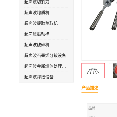
超声波切割刀
超声波均质机
超声波提取萃取机
超声波振动棒
超声波破碎机
超声波石墨烯分散设备
超声波金属熔体处理设备
超声波焊接设备
产品描述
品牌