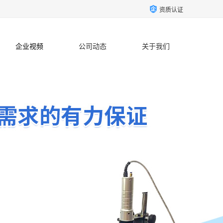
资质认证
企业视频
公司动态
关于我们