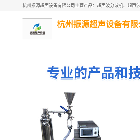
杭州振源超声设备有限